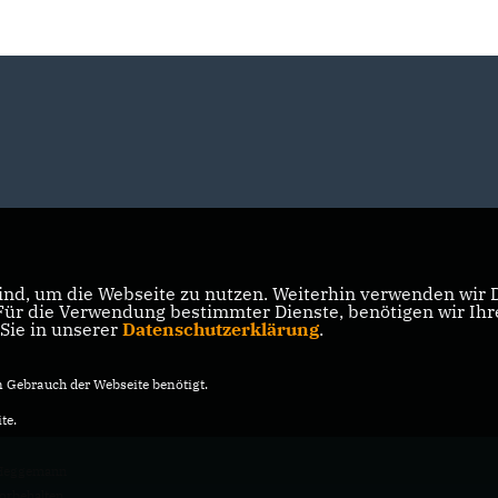
nd, um die Webseite zu nutzen. Weiterhin verwenden wir Di
r die Verwendung bestimmter Dienste, benötigen wir Ihre 
 Sie in unserer
Datenschutzerklärung
.
Gebrauch der Webseite benötigt.
te.
 Heggemann
vorbehalten.