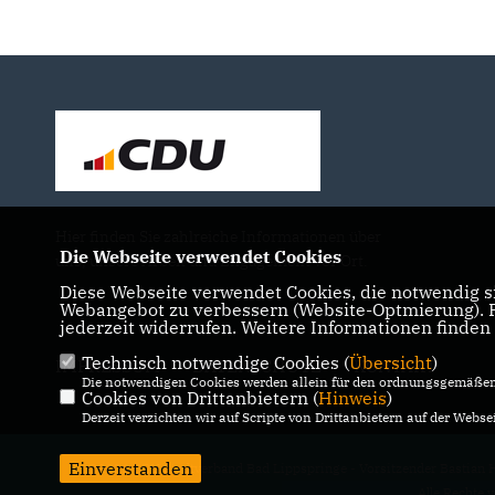
Hier finden Sie zahlreiche Informationen über
Die Webseite verwendet Cookies
uns, unsere Arbeit und Engagement vor Ort.
Diese Webseite verwendet Cookies, die notwendig si
Webangebot zu verbessern (Website-Optmierung). Fü
jederzeit widerrufen. Weitere Informationen finden
Technisch notwendige Cookies (
Übersicht
)
IMPRESSUM
DATENSCHUTZ
KONTAKT
Die notwendigen Cookies werden allein für den ordnungsgemäßen 
Cookies von Drittanbietern (
Hinweis
)
Derzeit verzichten wir auf Scripte von Drittanbietern auf der Websei
Einverstanden
@2026 CDU Stadtverband Bad Lippspringe - Vorsitzender Bastian
Alle Rechte 