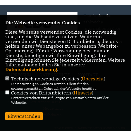
Hier finden Sie
zahlreiche
Die Webseite verwendet Cookies
Informationen über
Diese Webseite verwendet Cookies, die notwendig
uns, unsere Arbeit
sind, um die Webseite zu nutzen. Weiterhin
verwenden wir Dienste von Drittanbietern, die uns
und Engagement vor
helfen, unser Webangebot zu verbessern (Website-
Ort.
Optmierung). Für die Verwendung bestimmter
Dienste, benötigen wir Ihre Einwilligung. Ihre
Einwilligung können Sie jederzeit widerrufen. Weitere
Informationen finden Sie in unserer
Datenschutzerklärung
.
IMPRESSUM
DATENSCHUTZ
KONTAKT
Technisch notwendige Cookies (
Übersicht
)
Die notwendigen Cookies werden allein für den
ordnungsgemäßen Gebrauch der Webseite benötigt.
Cookies von Drittanbietern (
Hinweis
)
@2026 CDU Stadtverband Bad
Derzeit verzichten wir auf Scripte von Drittanbietern auf der
Lippspringe - Vorsitzender Bastian
Webseite.
Heggemann
Alle Rechte vorbehalten.
Einverstanden
REALISATION: SHARKNESS MEDIA GMBH & CO. KG