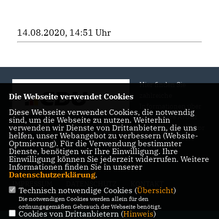
14.08.2020, 14:51 Uhr
Hier finden Sie
zahlreiche
Die Webseite verwendet Cookies
Informationen über
Diese Webseite verwendet Cookies, die notwendig
uns, unsere Arbeit
sind, um die Webseite zu nutzen. Weiterhin
verwenden wir Dienste von Drittanbietern, die uns
und Engagement vor
helfen, unser Webangebot zu verbessern (Website-
Ort.
Optmierung). Für die Verwendung bestimmter
Dienste, benötigen wir Ihre Einwilligung. Ihre
Einwilligung können Sie jederzeit widerrufen. Weitere
Informationen finden Sie in unserer
Datenschutzerklärung
.
IMPRESSUM
DATENSCHUTZ
KONTAKT
Technisch notwendige Cookies (
Übersicht
)
Die notwendigen Cookies werden allein für den
ordnungsgemäßen Gebrauch der Webseite benötigt.
Cookies von Drittanbietern (
Hinweis
)
@2026 CDU Stadtverband Bad