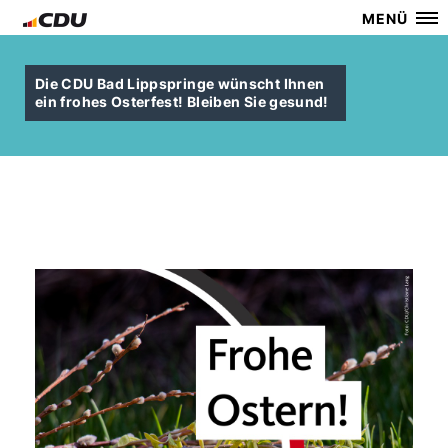
MENÜ
Die CDU Bad Lippspringe wünscht Ihnen
ein frohes Osterfest! Bleiben Sie gesund!