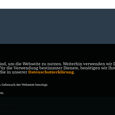
nd, um die Webseite zu nutzen. Weiterhin verwenden wir Di
r die Verwendung bestimmter Dienste, benötigen wir Ihre 
 Sie in unserer
Datenschutzerklärung
.
Gebrauch der Webseite benötigt.
te.
 Heggemann
vorbehalten.