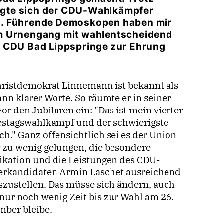
igte sich der CDU-Wahlkämpfer
ts. Führende Demoskopen haben mir
dem Urnengang mit wahlentscheidend
r CDU Bad Lippspringe zur Ehrung
hristdemokrat Linnemann ist bekannt als
nn klarer Worte. So räumte er in seiner
or den Jubilaren ein: "Das ist mein vierter
stagswahlkampf und der schwierigste
ch." Ganz offensichtlich sei es der Union
r zu wenig gelungen, die besondere
fikation und die Leistungen des CDU-
erkandidaten Armin Laschet ausreichend
szustellen. Das müsse sich ändern, auch
nur noch wenig Zeit bis zur Wahl am 26.
mber bleibe.