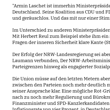
"Armin Laschet ist immerhin Ministerpräsid
Deutschland. Seine Koalition aus CDU und FD
und geräuschlos. Und das mit nur einer Sti
Im Unterschied zu anderen Ministerpräsident
Mit Herbert Reul zum Beispiel stehe ihm ein 
Fragen der inneren Sicherheit klare Kante (St
Der Erfolg der NRW-Landesregierung sei abe
Laumann verbunden, Der NRW-Arbeitsministe
Parteigrenzen hinweg als engagierter Sozial
Die Union müsse auf den letzten Metern aber
zwischen den Parteien noch mehr deutlich m
seiner Ansprache klar. Eine mögliche Rot-G
nach zu noch mehr Regulierung und Bürokra
Finanzminister und SPD-Kanzlerkandidaten er
Inflationsrate von vier Prozent in Deutschla