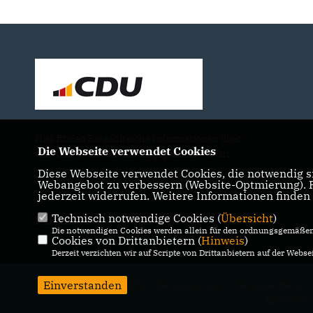
Hier finden Sie zahlreiche Informationen über
Die Webseite verwendet Cookies
uns, unsere Arbeit und Engagement vor Ort.
Diese Webseite verwendet Cookies, die notwendig si
Webangebot zu verbessern (Website-Optmierung). Fü
jederzeit widerrufen. Weitere Informationen finden
Technisch notwendige Cookies (
Übersicht
)
IMPRESSUM
DATENSCHUTZ
KONTAKT
Die notwendigen Cookies werden allein für den ordnungsgemäßen 
Cookies von Drittanbietern (
Hinweis
)
Derzeit verzichten wir auf Scripte von Drittanbietern auf der Websei
Einverstanden
@2026 CDU Stadtverband Bad Lippspringe - Vorsitzender Bastian
Alle Rechte 