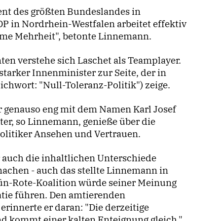
ent des größten Bundeslandes in
P in Nordrhein-Westfalen arbeitet effektiv
mme Mehrheit", betonte Linnemann.
en verstehe sich Laschet als Teamplayer.
starker Innenminister zur Seite, der in
ichwort: "Null-Toleranz-Politik") zeige.
r genauso eng mit dem Namen Karl Josef
r, so Linnemann, genieße über die
politiker Ansehen und Vertrauen.
 auch die inhaltlichen Unterschiede
achen - auch das stellte Linnemann in
rün-Rote-Koalition würde seiner Meinung
tie führen. Den amtierenden
innerte er daran: "Die derzeitige
nd kommt einer kalten Enteignung gleich."