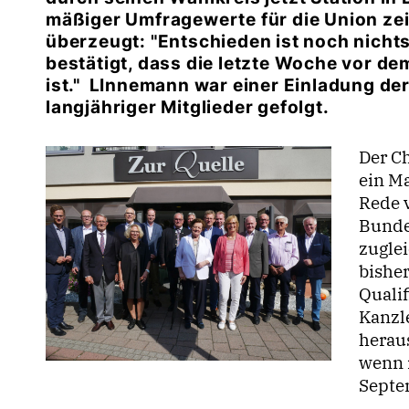
mäßiger Umfragewerte für die Union ze
überzeugt: "Entschieden ist noch nich
bestätigt, dass die letzte Woche vor 
ist." LInnemann war einer Einladung de
langjähriger Mitglieder gefolgt.
Der C
ein Ma
Rede v
Bunde
zuglei
bishe
Quali
Kanzl
herau
wenn 
Septe