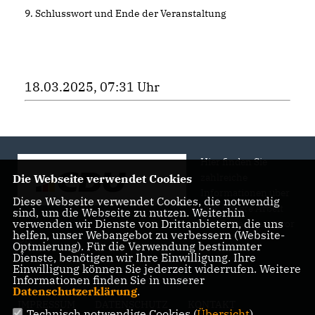
9. Schlusswort und Ende der Veranstaltung
18.03.2025, 07:31 Uhr
Hier finden Sie
zahlreiche
Die Webseite verwendet Cookies
Informationen über
Diese Webseite verwendet Cookies, die notwendig
uns, unsere Arbeit
sind, um die Webseite zu nutzen. Weiterhin
verwenden wir Dienste von Drittanbietern, die uns
und Engagement vor
helfen, unser Webangebot zu verbessern (Website-
Ort.
Optmierung). Für die Verwendung bestimmter
Dienste, benötigen wir Ihre Einwilligung. Ihre
Einwilligung können Sie jederzeit widerrufen. Weitere
Informationen finden Sie in unserer
Datenschutzerklärung
.
IMPRESSUM
DATENSCHUTZ
KONTAKT
Technisch notwendige Cookies (
Übersicht
)