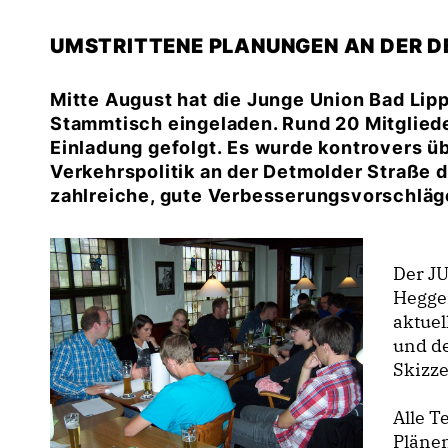
UMSTRITTENE PLANUNGEN AN DER D
Mitte August hat die Junge Union Bad Lip
Stammtisch eingeladen. Rund 20 Mitgliede
Einladung gefolgt. Es wurde kontrovers ü
Verkehrspolitik an der Detmolder Straße 
zahlreiche, gute Verbesserungsvorschlä
Der J
Hegge
aktue
und d
Skizze
Alle 
Pläne