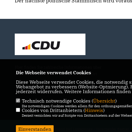
Der nächste politische Stammtisch wird vorauss
Hier finden Sie zahlreiche Informationen über
Die Webseite verwendet Cookies
uns, unsere Arbeit und Engagement vor Ort.
Diese Webseite verwendet Cookies, die notwendig si
Webangebot zu verbessern (Website-Optmierung). Fü
jederzeit widerrufen. Weitere Informationen finden
Technisch notwendige Cookies (
Übersicht
)
IMPRESSUM
DATENSCHUTZ
KONTAKT
Die notwendigen Cookies werden allein für den ordnungsgemäßen 
Cookies von Drittanbietern (
Hinweis
)
Derzeit verzichten wir auf Scripte von Drittanbietern auf der Websei
Einverstanden
@2026 CDU Stadtverband Bad Lippspringe - Vorsitzender Bastian