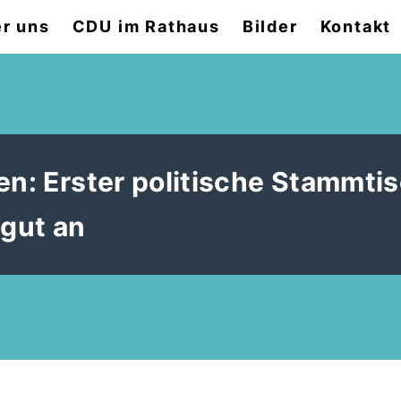
r uns
CDU im Rathaus
Bilder
Kontakt
en: Erster politische Stammti
gut an