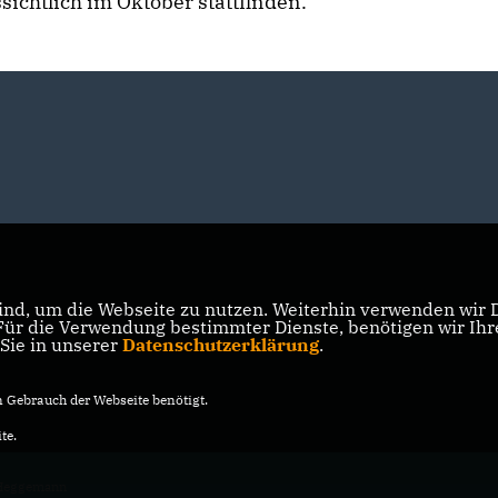
ichtlich im Oktober stattfinden.
nd, um die Webseite zu nutzen. Weiterhin verwenden wir Di
r die Verwendung bestimmter Dienste, benötigen wir Ihre 
 Sie in unserer
Datenschutzerklärung
.
Gebrauch der Webseite benötigt.
te.
 Heggemann