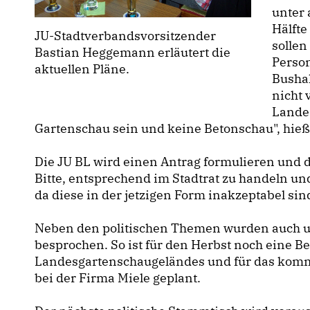
unter 
Hälft
JU-Stadtverbandsvorsitzender
sollen
Bastian Heggemann erläutert die
Perso
aktuellen Pläne.
Bushal
nicht 
Landes
Gartenschau sein und keine Betonschau", hieß
Die JU BL wird einen Antrag formulieren und d
Bitte, entsprechend im Stadtrat zu handeln u
da diese in der jetzigen Form inakzeptabel sin
Neben den politischen Themen wurden auch u
besprochen. So ist für den Herbst noch eine B
Landesgartenschaugeländes und für das komm
bei der Firma Miele geplant.