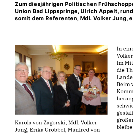
Zum diesjährigen Politischen Frühschopp
Union Bad Lippspringe, Ulrich Appelt, ru
somit dem Referenten, MdL Volker Jung, e
In ein
Volker
Im Mit
die T
Lande
Beim 
Kommu
herang
schwi
gesta
großen
Karola von Zagorski, MdL Volker
bleibe
Jung, Erika Grobbel, Manfred von