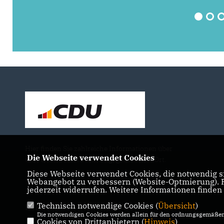
Hier finden Sie zahlreiche Informationen über
Die Webseite verwendet Cookies
uns, unsere Arbeit und Engagement vor Ort.
Diese Webseite verwendet Cookies, die notwendig si
Webangebot zu verbessern (Website-Optmierung). Fü
jederzeit widerrufen. Weitere Informationen finden
Technisch notwendige Cookies (
Übersicht
)
IMPRESSUM
DATENSCHUTZ
KONTAKT
Die notwendigen Cookies werden allein für den ordnungsgemäßen 
Cookies von Drittanbietern (
Hinweis
)