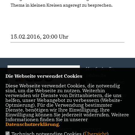
Thema in kleinen Kreisen angeregt zu besprechen.
15.02.2016, 20:00 Uhr
Hier finden Sie
zahlreiche
Die Webseite verwendet Cookies
Informationen über
Diese Webseite verwendet Cookies, die notwendig
uns, unsere Arbeit
sind, um die Webseite zu nutzen. Weiterhin
verwenden wir Dienste von Drittanbietern, die uns
und Engagement vor
helfen, unser Webangebot zu verbessern (Website-
Ort.
Optmierung). Für die Verwendung bestimmter
Dienste, benötigen wir Ihre Einwilligung. Ihre
Einwilligung können Sie jederzeit widerrufen. Weitere
Informationen finden Sie in unserer
Datenschutzerklärung
.
IMPRESSUM
DATENSCHUTZ
KONTAKT
Technisch notwendige Cookies (
Übersicht
)