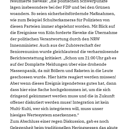
resümierte Sieveke: „die politischen Schwerpunkte
lägen insbesondere bei der FDP und bei den Grünen
woanders. So seien sicherheitsfördernde Maßnahmen,
wie zum Beispiel Schulterkameras für Polizisten von
diesen Parteien immer abgelehnt worden. Mit Blick auf
die Ereignisse von Köln forderte Sieveke die Übernahme
der politischen Verantwortung durch den NRW
Innenminister. Auch aus der Zuhörerschaft der
Seniorenunion wurde gleichlautend die verharmlosende
Berichterstattung kritisiert. „Schon um 21:00 Uhr gab es
auf der Domplatte Meldungen über eine drohende
Massenpanik, da mit Böllern und Raketen in die Leute
geschossen wurde. Hier hätte reagiert werden müssen!
Aber wenn dieses Ereignis irgendetwas gutes hat, dann
dass hier eine Sache hochgekommen ist, um die sich
dringend gekümmert werden muss und die in Zukunft
offener diskutiert werden muss! Integration ist kein
Multi-Kulti, wer sich integrieren will, muss unser
hiesiges Wertesystem anerkennen.“
Zum Abschluss einer regen Diskussion, gab es noch
Gelegenheit beim traditionellen Heringsessen das akute