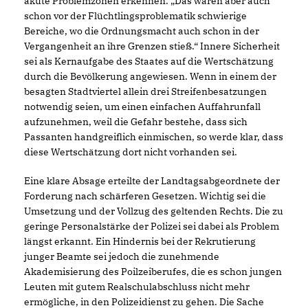
akute Problemzonen erkennen. „Das waren aber auch
schon vor der Flüchtlingsproblematik schwierige
Bereiche, wo die Ordnungsmacht auch schon in der
Vergangenheit an ihre Grenzen stieß.“ Innere Sicherheit
sei als Kernaufgabe des Staates auf die Wertschätzung
durch die Bevölkerung angewiesen. Wenn in einem der
besagten Stadtviertel allein drei Streifenbesatzungen
notwendig seien, um einen einfachen Auffahrunfall
aufzunehmen, weil die Gefahr bestehe, dass sich
Passanten handgreiflich einmischen, so werde klar, dass
diese Wertschätzung dort nicht vorhanden sei.
Eine klare Absage erteilte der Landtagsabgeordnete der
Forderung nach schärferen Gesetzen. Wichtig sei die
Umsetzung und der Vollzug des geltenden Rechts. Die zu
geringe Personalstärke der Polizei sei dabei als Problem
längst erkannt. Ein Hindernis bei der Rekrutierung
junger Beamte sei jedoch die zunehmende
Akademisierung des Poilzeiberufes, die es schon jungen
Leuten mit gutem Realschulabschluss nicht mehr
ermögliche, in den Polizeidienst zu gehen. Die Sache