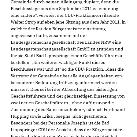
Gemeinde durch seinen Alleingang düpiert, denn die
Beschlusslage aus dem September 2011 ist eindeutig
eine andere", verweist der CDU-Fraktionsvorsitzende
Walter Strop auf eben jene Sitzung aus dem Jahr 2011, in
welcher der Rat den Bürgermeister einstimmig
angewiesen hatte, zusammen mit der
Landesgartenschaugesellschaft des Landes NRW eine
Landesgartenschaugesellschaft GmbH zu gründen und
für sie Stadt Bad Lippspringe einen Geschäftsführer zu
bestellen. „Ein weiterer wichtiger Punkt dieses
Beschlusses war und ist" so die CDU-Fraktion, „dass die
Vertreter der Gemeinde über alle Angelegenheiten von
besonderer Bedeutung frühzeitig informiert werden
müssen". Dies sei bei der Abberufung des bisherigen
Geschäftsführers und der gleichzeitigen Einsetzung von
zwei neuen Geschäftsfürern - ohne dafür zuvor die
Zustimmung des Rates einzuholen -, nämlich Ferdinand
Hüpping sowie Erika Josephs, nicht geschehen.
Besonders bei der Personalie Josephs ist die Bad
Lippspringer CDU der Ansicht, dass der Bürgermeister
Bee die die Rechte des Rates nicht berücksichtigt hat.