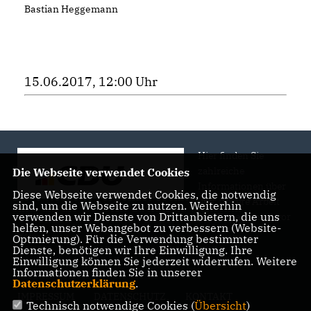
Bastian Heggemann
15.06.2017, 12:00 Uhr
Hier finden Sie
zahlreiche
Die Webseite verwendet Cookies
Informationen über
Diese Webseite verwendet Cookies, die notwendig
uns, unsere Arbeit
sind, um die Webseite zu nutzen. Weiterhin
verwenden wir Dienste von Drittanbietern, die uns
und Engagement vor
helfen, unser Webangebot zu verbessern (Website-
Ort.
Optmierung). Für die Verwendung bestimmter
Dienste, benötigen wir Ihre Einwilligung. Ihre
Einwilligung können Sie jederzeit widerrufen. Weitere
Informationen finden Sie in unserer
Datenschutzerklärung
.
IMPRESSUM
DATENSCHUTZ
KONTAKT
Technisch notwendige Cookies (
Übersicht
)