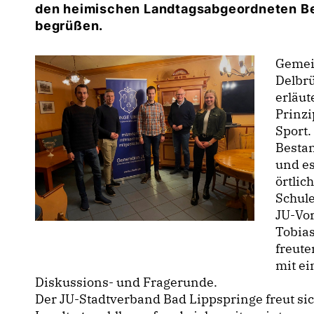
den heimischen Landtagsabgeordneten B
begrüßen.
Gemei
Delbr
erläut
Prinzi
Sport
Bestan
und es
örtlic
Schul
JU-Vor
Tobias
freute
mit ei
Diskussions- und Fragerunde.
Der JU-Stadtverband Bad Lippspringe freut s