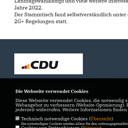
Landtagswahlkampf und viele weitere interes
Jahre 2022.
Der Stammtisch fand selbstverständlich unter
2G+ Regelungen statt.
Hier finden Sie zahlreiche Informationen über
Die Webseite verwendet Cookies
uns, unsere Arbeit und Engagement vor Ort.
Diese Webseite verwendet Cookies, die notwendig si
Webangebot zu verbessern (Website-Optmierung). Fü
jederzeit widerrufen. Weitere Informationen finden
Technisch notwendige Cookies (
Übersicht
)
IMPRESSUM
DATENSCHUTZ
KONTAKT
Die notwendigen Cookies werden allein für den ordnungsgemäßen 
Cookies von Drittanbietern (
Hinweis
)