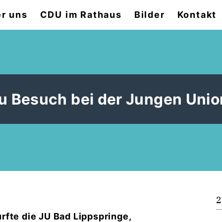
r uns
CDU im Rathaus
Bilder
Kontakt
u Besuch bei der Jungen Unio
2
fte die JU Bad Lippspringe,