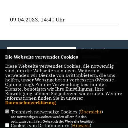
09.04.2023, 14:40 Uhr
Hier finden Sie
zahlreiche
Die Webseite verwendet Cookies
Informationen über
Diese Webseite verwendet Cookies, die notwendig
uns, unsere Arbeit
sind, um die Webseite zu nutzen. Weiterhin
verwenden wir Dienste von Drittanbietern, die uns
und Engagement vor
helfen, unser Webangebot zu verbessern (Website-
Ort.
Optmierung). Für die Verwendung bestimmter
Dienste, benötigen wir Ihre Einwilligung. Ihre
Einwilligung können Sie jederzeit widerrufen. Weitere
Informationen finden Sie in unserer
Datenschutzerklärung
.
IMPRESSUM
DATENSCHUTZ
KONTAKT
Technisch notwendige Cookies (
Übersicht
)
Die notwendigen Cookies werden allein für den
ordnungsgemäßen Gebrauch der Webseite benötigt.
Cookies von Drittanbietern (
Hinweis
)