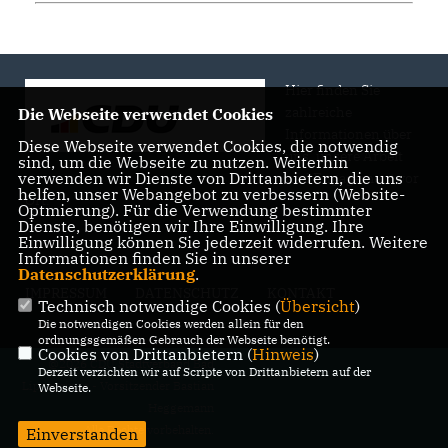
Hier finden Sie
zahlreiche
Die Webseite verwendet Cookies
Informationen über
Diese Webseite verwendet Cookies, die notwendig
uns, unsere Arbeit
sind, um die Webseite zu nutzen. Weiterhin
verwenden wir Dienste von Drittanbietern, die uns
und Engagement vor
helfen, unser Webangebot zu verbessern (Website-
Ort.
Optmierung). Für die Verwendung bestimmter
Dienste, benötigen wir Ihre Einwilligung. Ihre
Einwilligung können Sie jederzeit widerrufen. Weitere
Informationen finden Sie in unserer
Datenschutzerklärung
.
IMPRESSUM
DATENSCHUTZ
KONTAKT
Technisch notwendige Cookies (
Übersicht
)
Die notwendigen Cookies werden allein für den
ordnungsgemäßen Gebrauch der Webseite benötigt.
Cookies von Drittanbietern (
Hinweis
)
@2026 CDU Stadtverband Bad
Derzeit verzichten wir auf Scripte von Drittanbietern auf der
Lippspringe - Vorsitzender Bastian
Webseite.
Heggemann
Alle Rechte vorbehalten.
Einverstanden