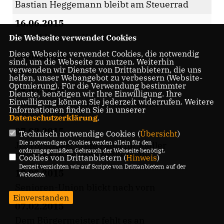
Bastian Heggemann bleibt am Steuerrad
16.06.2015
JU wählt neuen Vorstand
Die Webseite verwendet Cookies
Diese Webseite verwendet Cookies, die notwendig
04.04.2015
sind, um die Webseite zu nutzen. Weiterhin
verwenden wir Dienste von Drittanbietern, die uns
Schöne Ostern!
helfen, unser Webangebot zu verbessern (Website-
Optmierung). Für die Verwendung bestimmter
24.03.2015
Dienste, benötigen wir Ihre Einwilligung. Ihre
Einwilligung können Sie jederzeit widerrufen. Weitere
Spendenübergabe für das Projekt
Informationen finden Sie in unserer
Glaubensgarten
Datenschutzerklärung
.
07.03.2015
Technisch notwendige Cookies (
Übersicht
)
Die notwendigen Cookies werden allein für den
JU-Vorschlag: Freie Fahrt für Radler
ordnungsgemäßen Gebrauch der Webseite benötigt.
morgens in der Fußgängerzone
Cookies von Drittanbietern (
Hinweis
)
Derzeit verzichten wir auf Scripte von Drittanbietern auf der
18.02.2015
Webseite.
Senioren-Union blickt nach vorn
Einverstanden
07.02.2015
Dem Bürgermeister fehlt es an